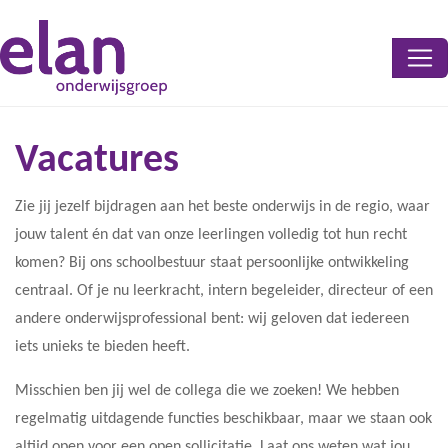
Toggl
Vacatures
Zie jij jezelf bijdragen aan het beste onderwijs in de regio, waar
jouw talent én dat van onze leerlingen volledig tot hun recht
komen? Bij ons schoolbestuur staat persoonlijke ontwikkeling
centraal. Of je nu leerkracht, intern begeleider, directeur of een
andere onderwijsprofessional bent: wij geloven dat iedereen
iets unieks te bieden heeft.
Misschien ben jij wel de collega die we zoeken! We hebben
regelmatig uitdagende functies beschikbaar, maar we staan ook
altijd open voor een open sollicitatie. Laat ons weten wat jou