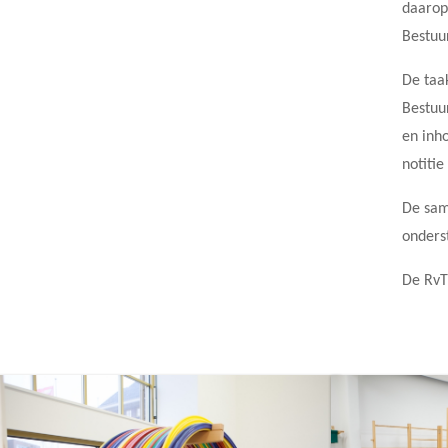
daarop
Bestuu
De taa
Bestuu
en inho
notitie
De sam
onders
De RvT 