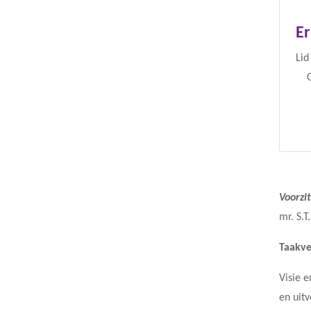
Er
Lid
Voorzi
mr. S.T
Taakve
Visie 
en uit