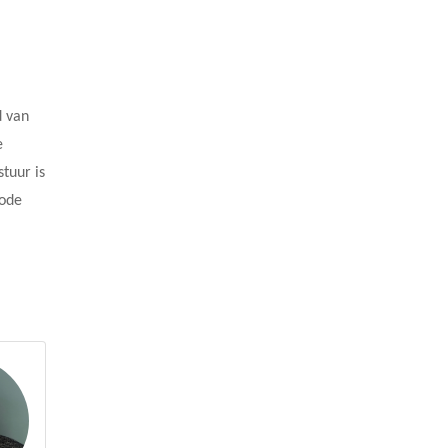
d van
e
stuur is
iode