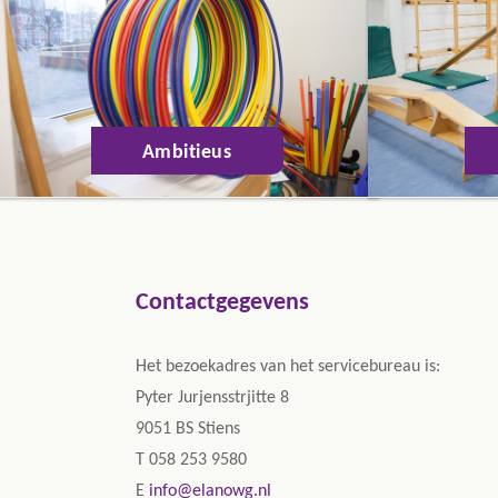
Ambitieus
Contactgegevens
Het bezoekadres van het servicebureau is:
Pyter Jurjensstrjitte 8
9051 BS Stiens
T 058 253 9580
E
info@elanowg.nl