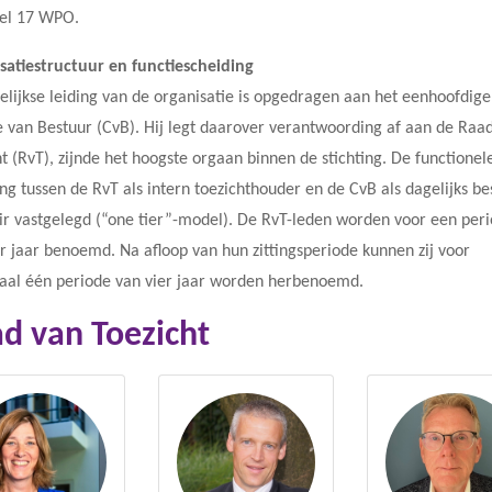
kel 17 WPO.
satiestructuur en functiescheiding
elijkse leiding van de organisatie is opgedragen aan het eenhoofdige
e van Bestuur (CvB). Hij legt daarover verantwoording af aan de Raa
t (RvT), zijnde het hoogste orgaan binnen de stichting. De functionel
ng tussen de RvT als intern toezichthouder en de CvB als dagelijks be
air vastgelegd (“one tier”-model). De RvT-leden worden voor een per
er jaar benoemd. Na afloop van hun zittingsperiode kunnen zij voor
al één periode van vier jaar worden herbenoemd.
d van Toezicht