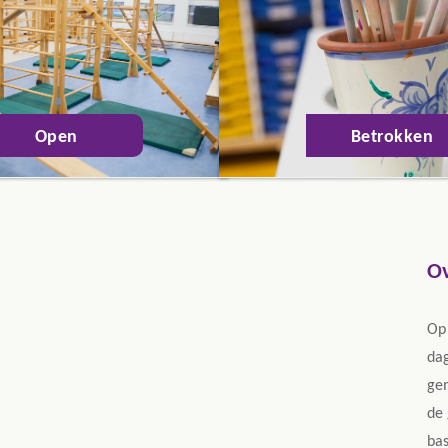
Open
Betrokken
Ov
Op 
dag
ge
de 
bas