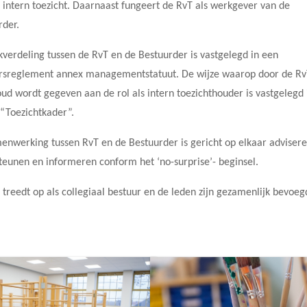
 intern toezicht. Daarnaast fungeert de RvT als werkgever van de
rder.
kverdeling tussen de RvT en de Bestuurder is vastgelegd in een
rsreglement annex managementstatuut. De wijze waarop door de R
ud wordt gegeven aan de rol als intern toezichthouder is vastgelegd 
 “Toezichtkader”.
enwerking tussen RvT en de Bestuurder is gericht op elkaar advisere
teunen en informeren conform het ‘no-surprise’- beginsel.
treedt op als collegiaal bestuur en de leden zijn gezamenlijk bevoeg