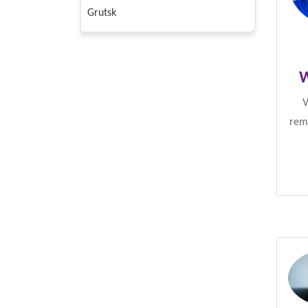
Grutsk
W
V
rem