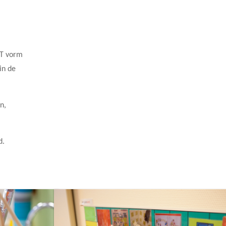
vT vorm
in de
n,
d.