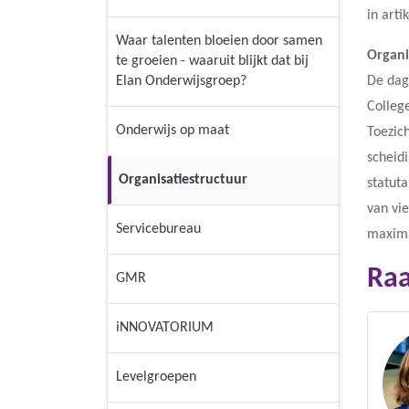
in arti
Waar talenten bloeien door samen
Organi
te groeien - waaruit blijkt dat bij
Elan Onderwijsgroep?
De dag
Colleg
Onderwijs op maat
Toezich
scheidi
Organisatiestructuur
statut
van vi
Servicebureau
maxima
Raa
GMR
iNNOVATORIUM
Levelgroepen