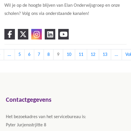
Wil je op de hoogte blijven van Elan Onderwijsgroep en onze
scholen? Volg ons via onderstaande kanalen!
e
...
5
6
7
8
9
10
11
12
13
...
Vo
Contactgegevens
Het bezoekadres van het servicebureau is:
Pyter Jurjensstrjitte 8